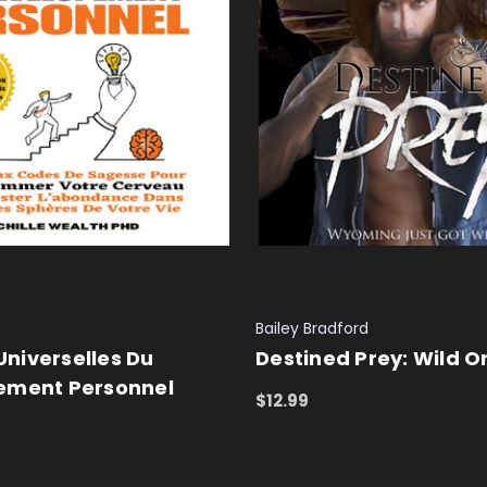
Bailey Bradford
 Universelles Du
Destined Prey: Wild O
ement Personnel
$12.99
ADD TO CART
QUICK VIEW
T
QUICK VIEW