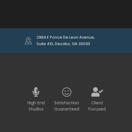
2969 E Ponce De Leon Avenue,
Suite 410, Decatur, GA 30030
High End
Satisfaction
Client
Studios
Guaranteed
Focused