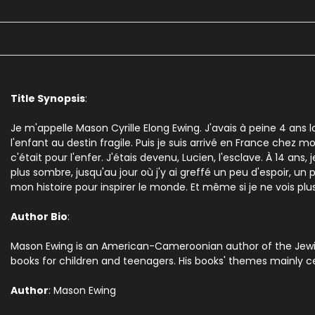
Title Synopsis
:
Je m'appelle Mason Cyrille Elong Ewing. J'avais à peine 4 ans
l'enfant au destin fragile. Puis je suis arrivé en France che
c'était pour l'enfer. J'étais devenu, Lucien, l'esclave. À 14 a
plus sombre, jusqu'au jour où j'y ai greffé un peu d'espoir, un
mon histoire pour inspirer le monde. Et même si je ne vois plu
Author Bio
:
Mason Ewing is an American-Cameroonian author of the Jewish f
books for children and teenagers. His books' themes mainly cen
Author
: Mason Ewing