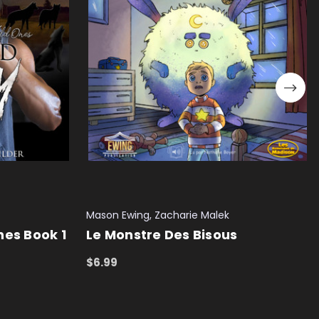
Mason Ewing, Zacharie Malek
nes Book 1
Le Monstre Des Bisous
$6.99
ADD TO CART
QUICK VIEW