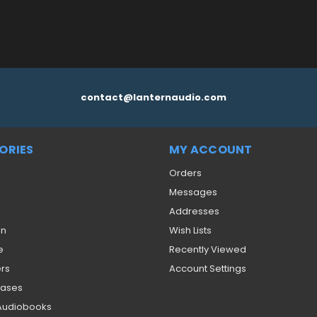
contact@lanternaudio.com
ORIES
MY ACCOUNT
Orders
Messages
Addresses
on
Wish Lists
e
Recently Viewed
ers
Account Settings
eases
 Audiobooks