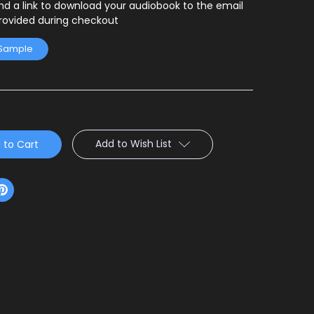
end a link to download your audiobook to the email
rovided during checkout
 Sample
Add to Wish List