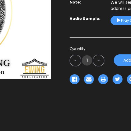
Note:
We will s
address p
Audio Sample:
Play
Current
Quantity:
Stock:
Decrease
Increase
Quantity:
Quantity: