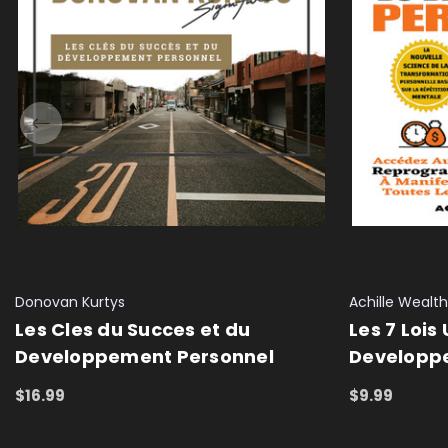
Donovan Kurtys
Achille Wealth
Les Cles du Succes et du
Les 7 Lois
Developpement Personnel
Developp
$16.99
$9.99
ADD TO CART
QUICK VIEW
ADD TO CAR