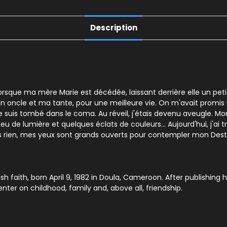
Description
 lorsque ma mère Marie est décédée, laissant derrière elle un pe
z mon oncle et ma tante, pour une meilleure vie. On m'avait prom
ns, je suis tombé dans le coma. Au réveil, j'étais devenu aveugle. 
 peu de lumière et quelques éclats de couleurs... Aujourd'hui, j'a
s rien, mes yeux sont grands ouverts pour contempler mon Destin.
aith, born April 9, 1982 in Doula, Cameroon. After publishing his
ter on childhood, family and, above all, friendship.