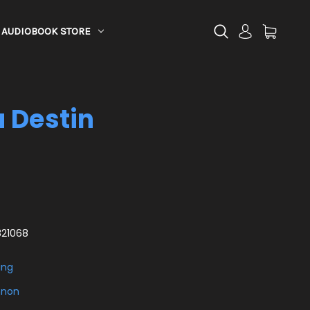
AUDIOBOOK STORE
u Destin
21068
ing
nnon